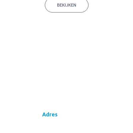
BEKIJKEN
Adres
Meander
Thuis in veranderend Nederland