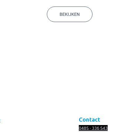
Ecologie
BEKIJKEN
e
Contact
0485 - 336
543