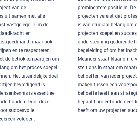
aject van de
prominentere positie in. De
s uit samen met alle
projecten vereist dat profe
omst vastgelegd. Om de
is van cruciaal belang om 
, daadkracht en
projecten soepel en succes
vastgoedmarkt, maar ook
ondersteuning gedurende he
ijpen en te respecteren.
begeleiding of om het insc
t de betrokken partijen om
Meander staat klaar om u v
belang om het proces soepel
stelt ons in staat om maatw
nnen. Het uiteindelijke doel
behoeften van ieder projec
rtijen bevredigend is.
maken tussen een voorspoed
 Mensenkennis is essentieel
behoefte heeft aan strategi
onderhouden. Door deze
bepaald projectonderdeel, 
voor succesvolle
heeft om uw projecten succe
edereen voldoen.