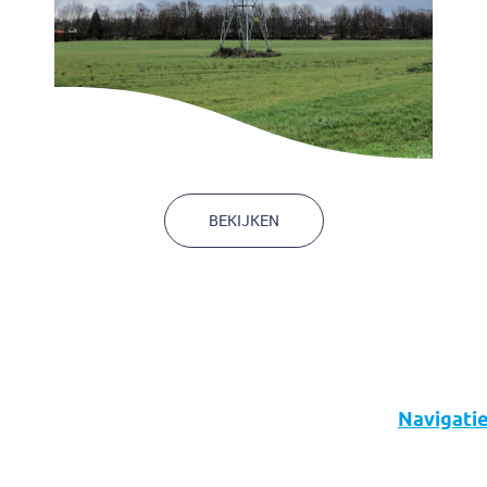
Kabels en leidingen
BEKIJKEN
Navigati
Over ons
Diensten