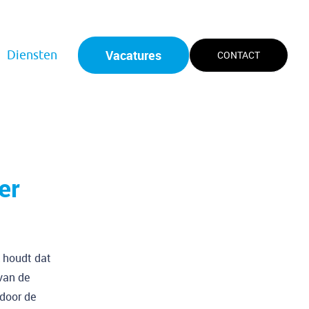
Vacatures
Diensten
CONTACT
er
k houdt dat
van de
 door de