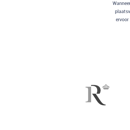
Wanneer 
plaatsv
ervoor