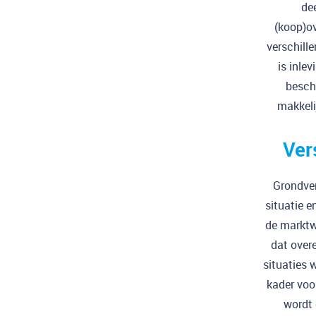
de
(koop)ov
verschill
is inle
besch
makkeli
Ver
Grondver
situatie 
de marktw
dat over
situaties 
kader voor
wordt 