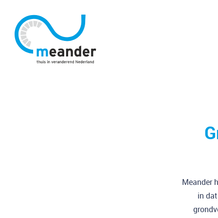
G
Meander he
in da
grondve