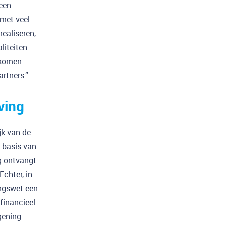
een
 met veel
ealiseren,
liteiten
 komen
rtners.”
ving
jk van de
 basis van
g ontvangt
chter, in
ingswet een
financieel
gening.