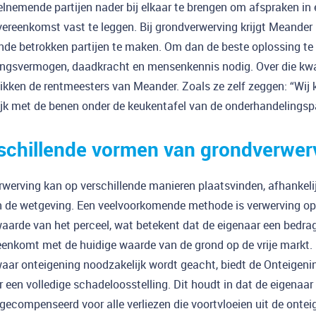
elnemende partijen nader bij elkaar te brengen om afspraken in 
ereenkomst vast te leggen. Bij grondverwerving krijgt Meander
ende betrokken partijen te maken. Om dan de beste oplossing te r
vingsvermogen, daadkracht en mensenkennis nodig. Over die kwa
ikken de rentmeesters van Meander. Zoals ze zelf zeggen: “Wij
jk met de benen onder de keukentafel van de onderhandelingspa
schillende vormen van grondverwer
werving kan op verschillende manieren plaatsvinden, afhankeli
en de wetgeving. Een veelvoorkomende methode is verwerving op
aarde van het perceel, wat betekent dat de eigenaar een bedra
eenkomt met de huidige waarde van de grond op de vrije markt. E
waar onteigening noodzakelijk wordt geacht, biedt de Onteigen
 een volledige schadeloosstelling. Dit houdt in dat de eigenaar 
gecompenseerd voor alle verliezen die voortvloeien uit de ontei