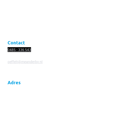
Diensten
Nieuws
Vacatures
Contact
Contact
0485 - 336
543
oeffelt@meanderbv.nl
Adres
Meander
Thuis in veranderend Nederland
Dorpsstraat 18
5441 AC Oeffelt