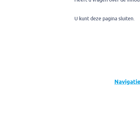
Heeft u vragen over de inhou
U kunt deze pagina sluiten.
Navigati
Over ons
Diensten
Nieuws
Vacatures
Contact