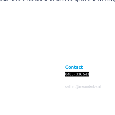
d van de overeenkomst of het ondertekenproces? Stel ze dan 
e
Contact
0485 - 336
543
oeffelt@meanderbv.nl