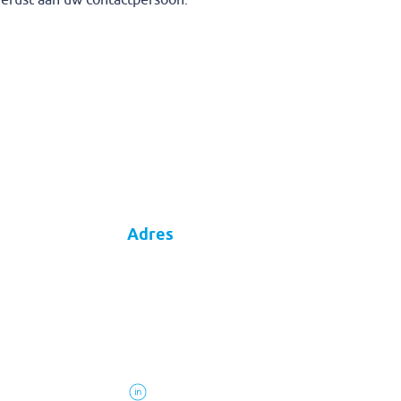
gerust aan uw contactpersoon.
Adres
Meander
Thuis in veranderend Nederland
Dorpsstraat 18
5441 AC Oeffelt