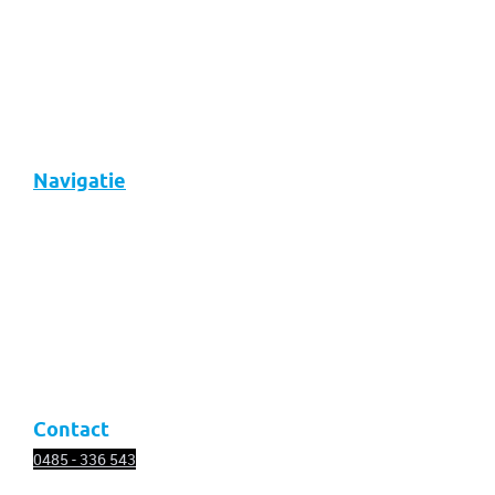
Navigatie
Over ons
Diensten
Nieuws
Vacatures
Contact
Contact
0485 - 336
543