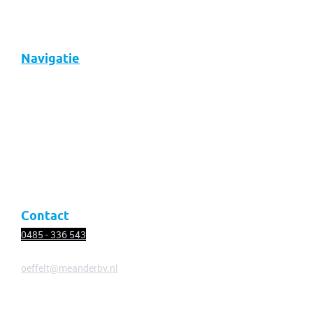
Navigatie
Over ons
Diensten
Nieuws
Vacatures
Contact
Contact
0485 - 336
543
oeffelt@meanderbv.nl