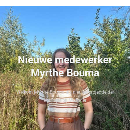
Nieuwe medewerker
Myrthe Bouma
Welkom Myrthe Bouma als nieuwe projectleider
ecologie bij Meander