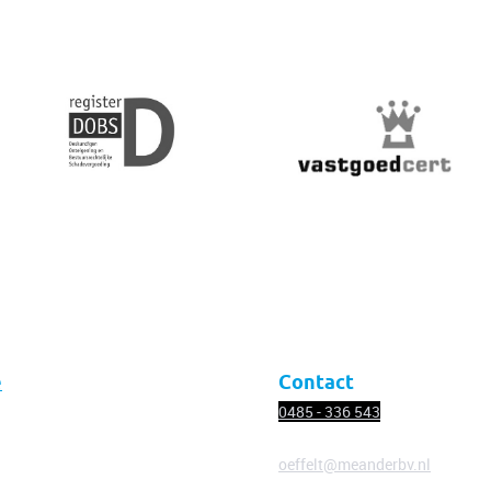
e
Contact
0485 - 336
543
oeffelt@meanderbv.nl