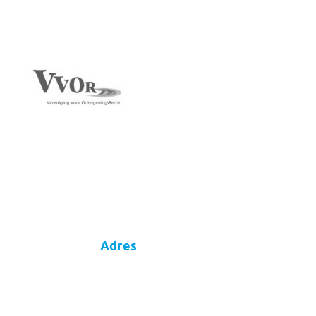
Adres
Meander
Thuis in veranderend Nederland
Dorpsstraat 18
5441 AC Oeffelt