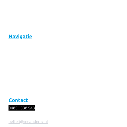
Navigatie
Over ons
Diensten
Nieuws
Vacatures
Contact
Contact
0485 - 336
543
oeffelt@meanderbv.nl