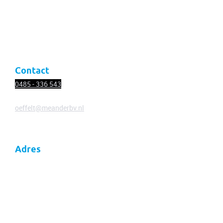
Nieuws
Vacatures
Contact
Contact
0485 - 336
543
oeffelt@meanderbv.nl
Adres
Meander
Thuis in veranderend Nederland
Dorpsstraat 18
5441 AC Oeffelt