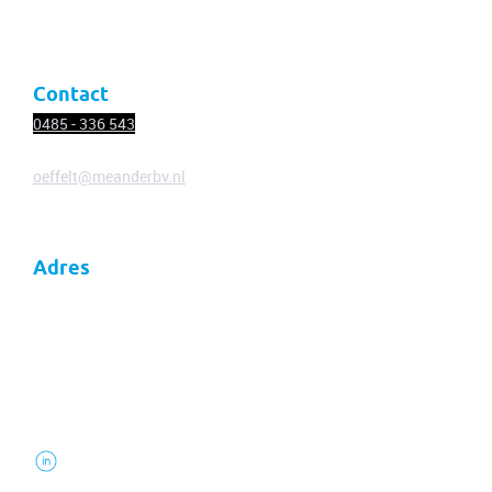
Contact
Contact
0485 - 336
543
oeffelt@meanderbv.nl
Adres
Meander
Thuis in veranderend Nederland
Dorpsstraat 18
5441 AC Oeffelt